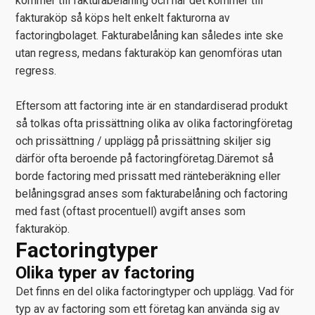
kommer till fakturabelåning och när det kommer till
fakturaköp så köps helt enkelt fakturorna av
factoringbolaget. Fakturabelåning kan således inte ske
utan regress, medans fakturaköp kan genomföras utan
regress.
Eftersom att factoring inte är en standardiserad produkt
så tolkas ofta prissättning olika av olika factoringföretag
och prissättning / upplägg på prissättning skiljer sig
därför ofta beroende på factoringföretag.Däremot så
borde factoring med prissatt med ränteberäkning eller
belåningsgrad anses som fakturabelåning och factoring
med fast (oftast procentuell) avgift anses som
fakturaköp.
Factoringtyper
Olika typer av factoring
Det finns en del olika factoringtyper och upplägg. Vad för
typ av av factoring som ett företag kan använda sig av